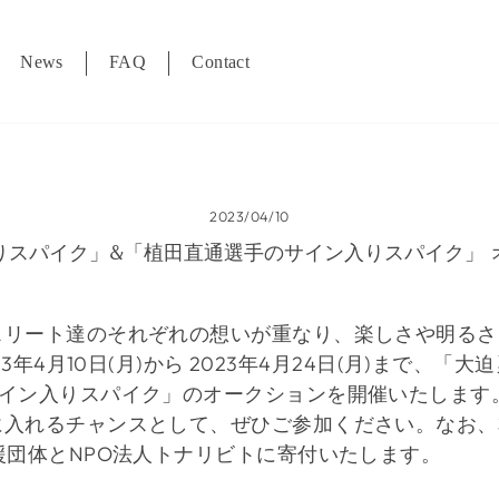
News
FAQ
Contact
2023/04/10
りスパイク」&「植田直通選手のサイン入りスパイク」 
スリート達のそれぞれの想いが重なり、楽しさや明るさ
23
年
4
月
10
日
(
月
)
から
2023
年
4
月
24
日
(
月
)
まで、「大迫
イン入りスパイク」のオークションを開催いたします
に入れるチャンスとして、ぜひご
参加ください。なお、
援
団体と
NPO
法人トナリビトに寄付いたします。