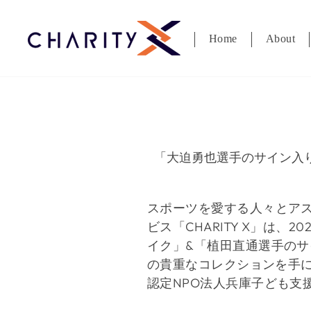
ス
キ
Home
About
ッ
プ
す
る
「大迫勇也選手のサイン入
スポーツを愛する人
々とア
ビス「
CHARITY X
」は、
20
イク」
&
「植田直通選手のサ
の貴重なコレクションを手
認定
NPO
法人兵庫子ども支