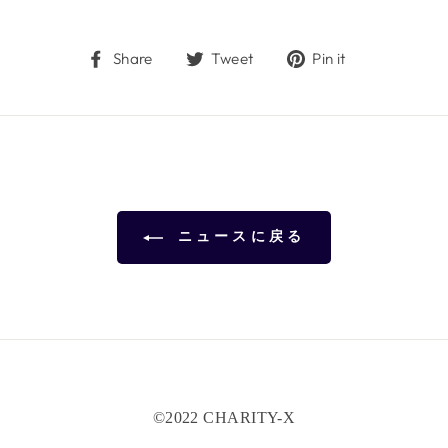
Share
Tweet
Pin
Share
Tweet
Pin it
on
on
on
Facebook
Twitter
Pinterest
ニュースに戻る
©️2022 CHARITY-X