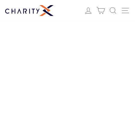
ス
Login
カート
検索
サ
キ
ッ
プ
す
る