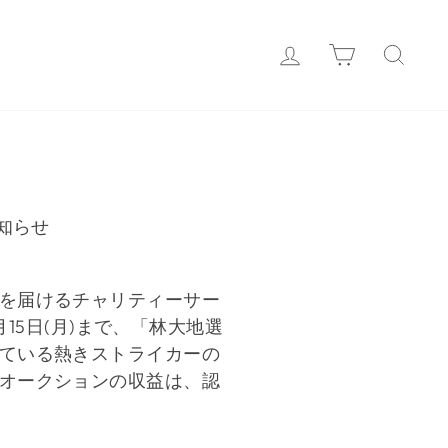
Login
カート
検索
知らせ
を届けるチャリティーサー
月
15
日
(
月
)
まで、「林大地選
ている熱きストライカーの
オークションの収益は、認