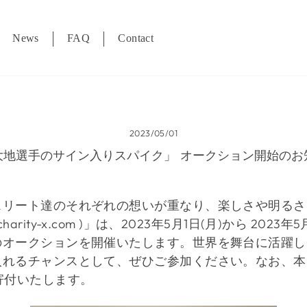
News
FAQ
Contact
2023/05/01
大地選手のサイン入りスパイク」 オークション開始のお
スリート達のそれぞれの想いが重なり、楽しさや明るさ
charity-x.com )
」は、
2023
年
5
月
1
日
(
月
)
から
2023
年
5
のオークションを開催いたします。世界を舞台に活躍し
入れるチャンスとして、ぜひご
参加ください。なお、本
寄付いたします。