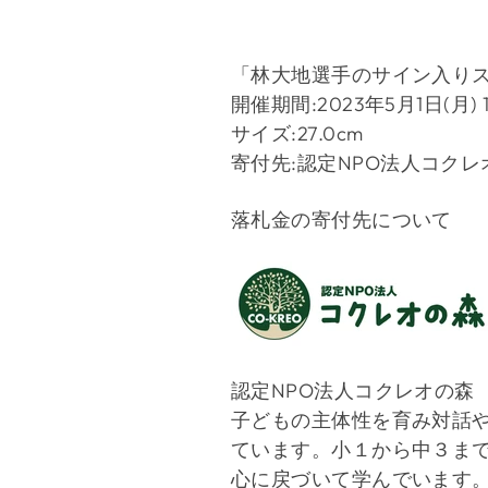
「林大地選手のサイン入り
開催期間:2023年5月1日(月) 12
サイズ:27.0cm
寄付先
:
認定
NPO
法人コクレ
落札金の寄付先について
認定NPO法人コクレオの森
子どもの主体性を育み対話
ています。小１から中３ま
心に戻づいて学んでいます