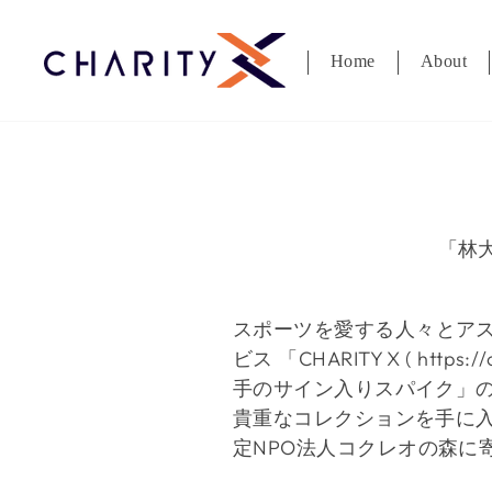
ス
キ
Home
About
ッ
プ
す
る
「林
スポーツを愛する人
々とア
ビス
「
CHARITY X ( https://
手のサイン入りスパイク」
貴重なコレクションを手に
定
NPO
法人コクレオの森に