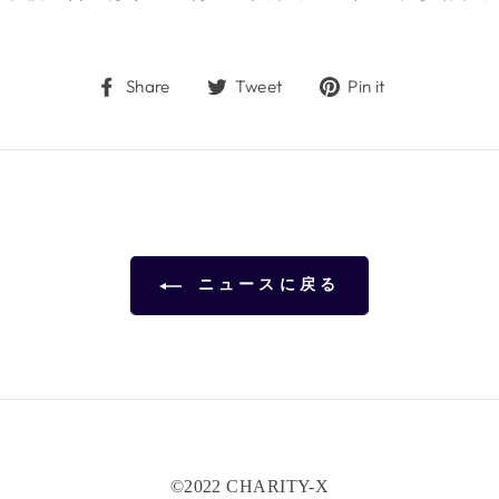
Share
Tweet
Pin
Share
Tweet
Pin it
on
on
on
Facebook
Twitter
Pinterest
ニュースに戻る
©️2022 CHARITY-X