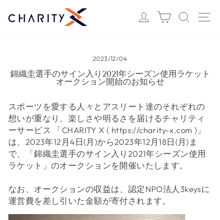
ス
Login
カート
検索
サ
キ
ッ
プ
す
2023/12/04
る
錦織圭選手のサイン入り2021年シーズン使用ラケット
オークション開始のお知らせ
スポーツを愛する人々とアスリート達のそれぞれの
想いが重なり、楽しさや明るさを届けるチャリティ
ーサービス 「CHARITY X ( https://charity-x.com )」
は、2023年12月4日(月)から2023年12月18日(月)ま
で、「錦織圭選手のサイン入り2021年シーズン使用
ラケット」のオークションを開催いたします。
なお、オークションの収益は、認定NPO法人3keysに
運営費を差し引いた金額が寄付されます。