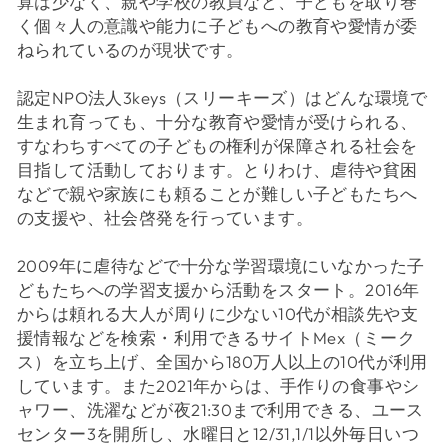
算は少なく、親や学校の教員など、子どもを取り巻
く個々人の意識や能力に子どもへの教育や愛情が委
ねられているのが現状です。
認定NPO法人3keys（スリーキーズ）はどんな環境で
生まれ育っても、十分な教育や愛情が受けられる、
すなわちすべての子どもの権利が保障される社会を
目指して活動しております。とりわけ、虐待や貧困
などで親や家族にも頼ることが難しい子どもたちへ
の支援や、社会啓発を行っています。
2009年に虐待などで十分な学習環境にいなかった子
どもたちへの学習支援から活動をスタート。2016年
からは頼れる大人が周りに少ない10代が相談先や支
援情報などを検索・利用できるサイトMex（ミーク
ス）を立ち上げ、全国から180万人以上の10代が利用
しています。また2021年からは、手作りの食事やシ
ャワー、洗濯などが夜21:30まで利用できる、ユース
センター3を開所し、水曜日と12/31,1/1以外毎日いつ