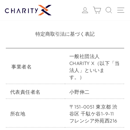
ス
Login
カート
検索
サ
キ
ッ
プ
す
特定商取引法に基づく表記
る
一般社団法人
CHARITY X（以下「当
事業者名
法人」といいま
す。）
代表責任者名
小野伸二
〒151-0051 東京都 渋
所在地
谷区 千駄ケ谷1-9-11
フレンシア外苑西216