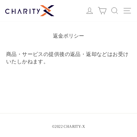
ス
Login
カート
検索
サ
キ
ッ
プ
す
返金ポリシー
る
商品・サービスの提供後の返品・返却などはお受け
いたしかねます。
©️2022 CHARITY-X