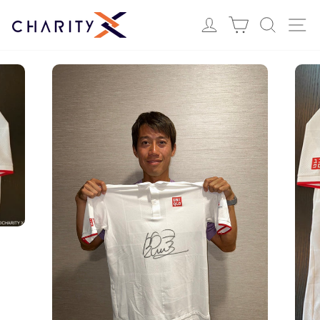
ス
Login
カート
検索
サ
キ
ッ
プ
す
る