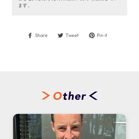
ます。
Share
Tweet
Pin
Share
Tweet
Pin it
on
on
on
Facebook
Twitter
Pinterest