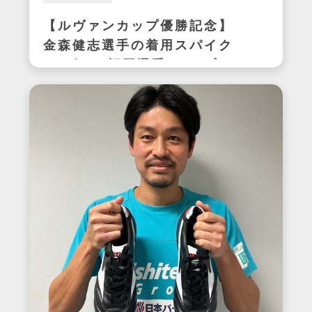
【ルヴァンカップ優勝記念】
金森健志選手の着用スパイク
(アビスパ福岡選手サイン入
り)