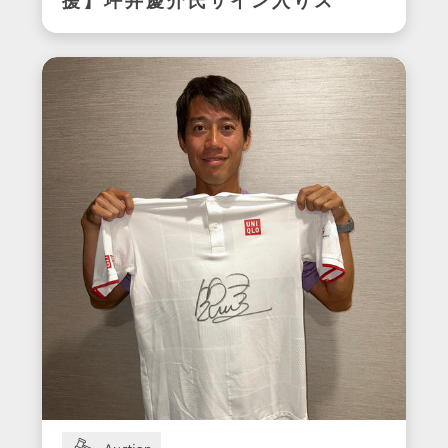
援】坪井慶介氏サイン入りス
パイク