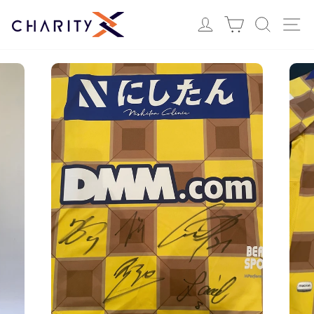
ス
Login
カート
検索
サ
キ
ッ
プ
す
る