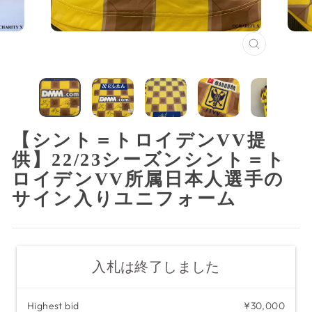
閉
じ
る
（ESC）
【シント＝トロイデンVV提
供】22/23シーズンシント＝ト
ロイデンVV所属日本人選手の
サイン入りユニフォーム
入札は終了しました
Highest bid
¥30,000