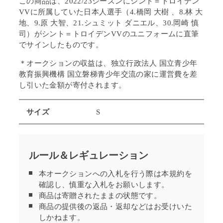
この商品は、2022/23シーズンにシント＝トロイデン
VVに所属していた日本人選手（4.橋岡 大樹 、8.林 大
地、9.原 大智、21.シュミット ダニエル、30.岡崎 慎
司）が
シント＝トロイデンVVの
ユニフォームに直筆
でサインしたものです。
＊オークションの
収益は、独立行政法人
国立青少年
教育振興機構
国立磐梯青少年交流の家に運営費を差
し引いた金額が寄付されます。
サイズ
S
ルール＆レギュレーション
本オークションへの入札を行う際は本規約を
確認し、慎重な入札をお願いします。
商品は寄贈されたままの状態です。
商品の提供後の返品・返却などはお受けいた
しかねます。