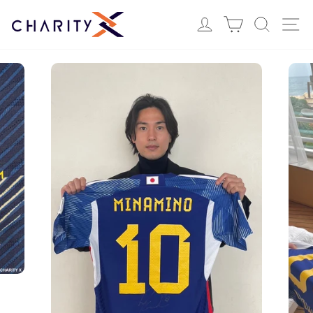
ス
Login
カート
検索
サ
キ
ッ
プ
す
る