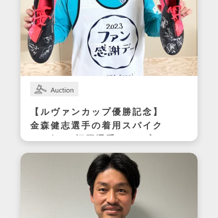
【ルヴァンカップ優勝記念】
金森健志選手の着用スパイク
(アビスパ福岡選手サイン入
り)