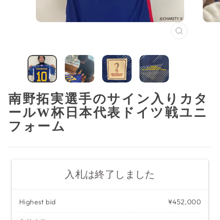
閉
じ
る
（ESC）
南野拓実選手のサイン入りカタ
ールW杯日本代表ドイツ戦ユニ
フォーム
入札は終了しました
Highest bid
¥452,000