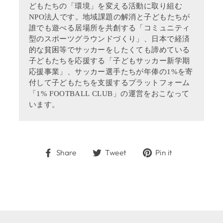
どもたちの「環境」を変える活動に取り組む
NPO法人です。地域課題の解消と子どもたちが
誰でも遊べる居場所を共創する「コミュニティ
型のスポーツグラウンドづくり」、日本で経済
的な貧困等でサッカーをしたくても諦めている
子どもたちを応援する「子どもサッカー新学期
応援事業」、サッカー選手たちが年俸の1%を寄
付して子どもたちを支援するプラットフォーム
「1% FOOTBALL CLUB」の運営をおこなって
います。
Share
Tweet
Pin
Share
Tweet
Pin it
on
on
on
Facebook
Twitter
Pinterest