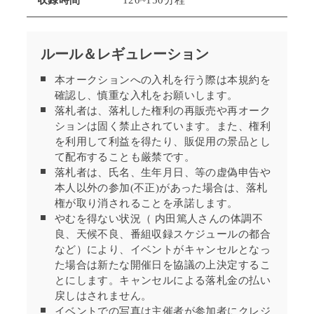
収録時間
120~150分程
ルール＆レギュレーション
本オークションへの入札を行う際は本規約を
確認し、慎重な入札をお願いします。
落札者は、落札した権利の再販売や再オーク
ションは固く禁止されています。また、権利
を利用して利益を得たり、販促用の景品とし
て配布することも厳禁です。
落札者は、氏名、生年月日、等の虚偽申告や
本人以外の参加(不正)があった場合は、落札
権が取り消されることを承諾します。
やむを得ない状況（ 内田篤人さんの体調不
良、天候不良、番組収録スケジュールの都合
など）により、イベントがキャンセルとなっ
た場合は新たな開催日を協議の上決定するこ
とにします。キャンセルによる落札金の払い
戻しはされません。
イベントでの写真は主催者が参加者にクレジ