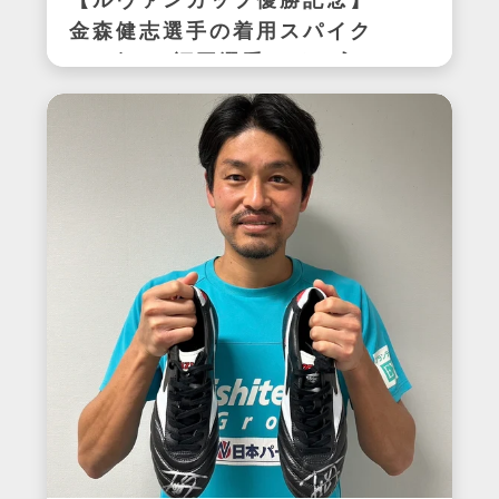
【ルヴァンカップ優勝記念】
金森健志選手の着用スパイク
(アビスパ福岡選手サイン入
り)