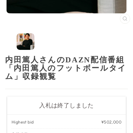
閉
じ
る
（
内田篤人さんのDAZN配信番組
「内田篤人のフットボールタイ
ム」収録観覧
入札は終了しました
Highest bid
¥502,000