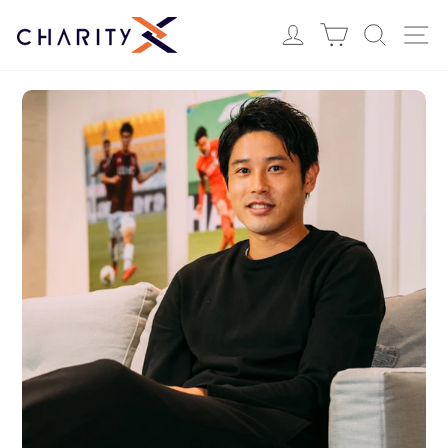
ス
Login
カート
検索
サ
キ
ッ
プ
す
る