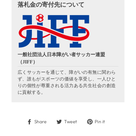
落札金の寄付先について
一般社団法人日本障がい者サッカー連盟
（JIFF）
広くサッカーを通じて、障がいの有無に関わら
ず、誰もがスポーツの価値を享受し、一人ひと
りの個性が尊重される活力ある共生社会の創造
に貢献する。
Share
Tweet
Pin
Share
Tweet
Pin it
on
on
on
Facebook
Twitter
Pinterest