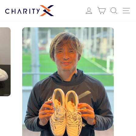
ス
Login
カート
検索
サ
キ
ッ
プ
す
る