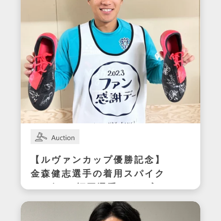
【ルヴァンカップ優勝記念】
金森健志選手の着用スパイク
(アビスパ福岡選手サイン入
り)