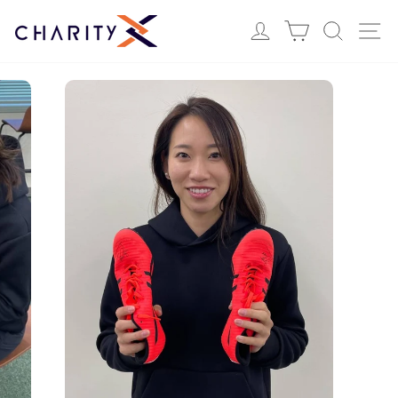
ス
Login
カート
検索
サ
キ
ッ
プ
す
る