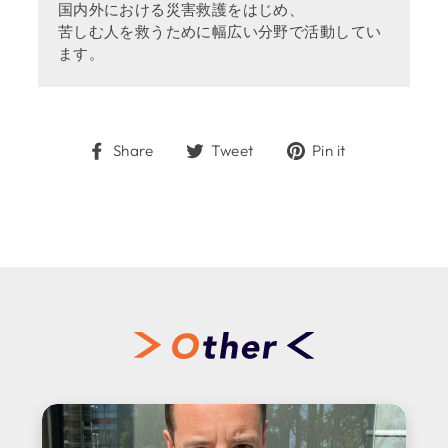
国内外における災害救護をはじめ、
苦しむ人を救うために幅広い分野で活動してい
ます。
Share
Tweet
Pin
Share
Tweet
Pin it
on
on
on
Facebook
Twitter
Pinterest