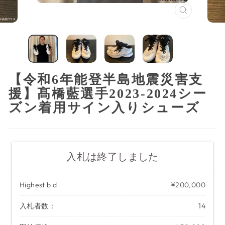
閉
じ
る
（ESC）
【令和6年能登半島地震災害支
援】髙橋藍選手2023-2024シー
ズン着用サイン入りシューズ
入札は終了しました
Highest bid
¥200,000
入札者数：
14