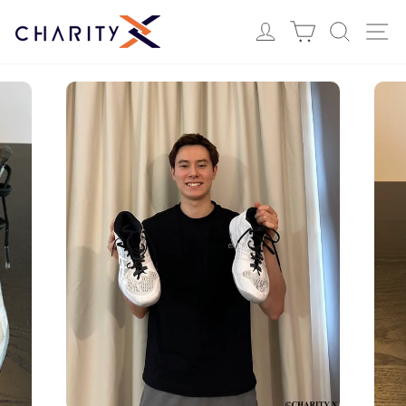
ス
Login
カート
検索
サ
キ
ッ
プ
す
る