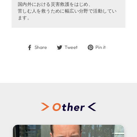
国内外における災害救護をはじめ、
苦しむ人を救うために幅広い分野で活動してい
ます。
Share
Tweet
Pin
Share
Tweet
Pin it
on
on
on
Facebook
Twitter
Pinterest