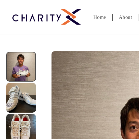
ス
キ
Home
About
ッ
プ
す
る