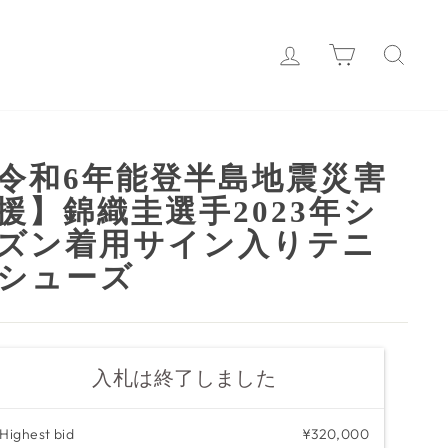
Login
カート
検索
令和6年能登半島地震災害
援】錦織圭選手2023年シ
ズン着用サイン入りテニ
シューズ
入札は終了しました
Highest bid
¥320,000