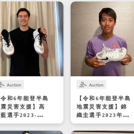
【令和6年能登半島
【令和6年能登半島
地震災害支援】髙
地震災害支援】錦
藍選手2023-
織圭選手2023年シ
024シーズン着用
ーズン着用サイン
サイン入りシュー
入りテニスシュー