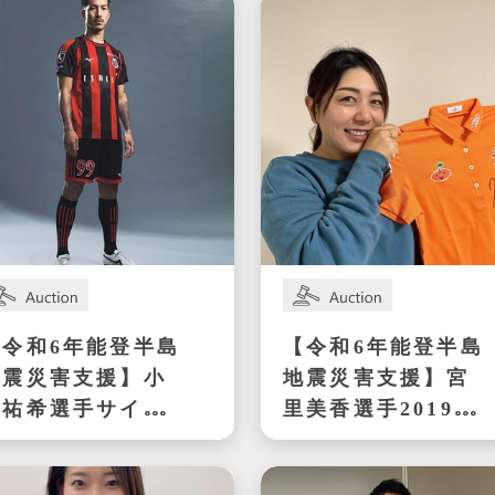
ズ
ズ
【令和6年能登半島
【令和6年能登半島
地震災害支援】小
地震災害支援】宮
林祐希選手サイン
里美香選手2019年
入りスパイク
シーズンの試合で
着用したサイン入