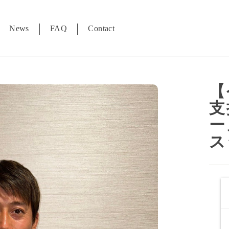
News
FAQ
Contact
【
支
ー
ス