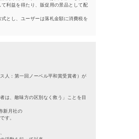
して利益を得たり、販促用の景品として配
方式とし、ユーザーは落札金額に消費税を
。
イス人：第一回ノーベル平和賞受賞者）が
る者は、敵味方の区別なく救う」ことを目
赤新月社の
織です。
り、