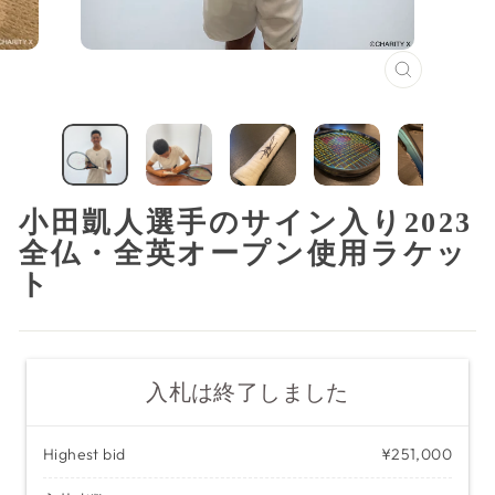
閉
じ
る
（ESC）
小田凱人選手のサイン入り2023
全仏・全英オープン使用ラケッ
ト
入札は終了しました
Highest bid
¥251,000