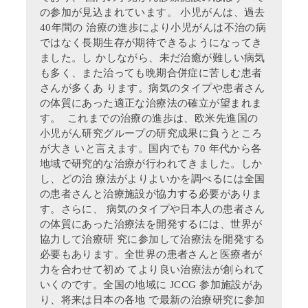
の参加が見込まれています。 小児がんは、過去
40年間の 治療の進歩により小児がんは不治の病
ではなく長期生存が期待できるようになってき
ました。し かしながら、未だ治癒が難しい病気
も多く、また治っても晩期合併症に苦しむ患者
さんが多くあ ります。病気のタイプや患者さん
の体質にあった適正な治療法の確立が望まれま
す。 これまでの治療の進歩は、欧米先進国の
小児がん研究グループの研究成果に負うところ
が大き いと言えます。国内でも 70 年代から各
地域で研究的な治療が行われてきました。しか
し、どの治 療法がよりよいかを調べるには全国
の患者さんと治療施設が協力する必要がありま
す。さらに、 病気のタイプや日本人の患者さん
の体質にあった治療法を開発するには、世界が
協力して治療研 究に参加して治療法を開発する
必要もあります。全世界の患者さんと医療者が
力を合わせて初め てより良い治療法が創られて
いくのです。全国の地域に JCCG 参加施設があ
り、将来は日本の各地 で最新の治療研究に参加