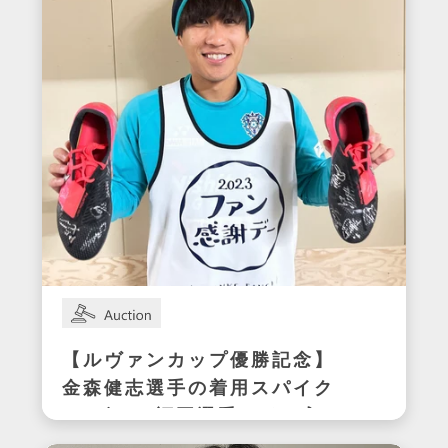
【ルヴァンカップ優勝記念】
金森健志選手の着用スパイク
(アビスパ福岡選手サイン入
り)