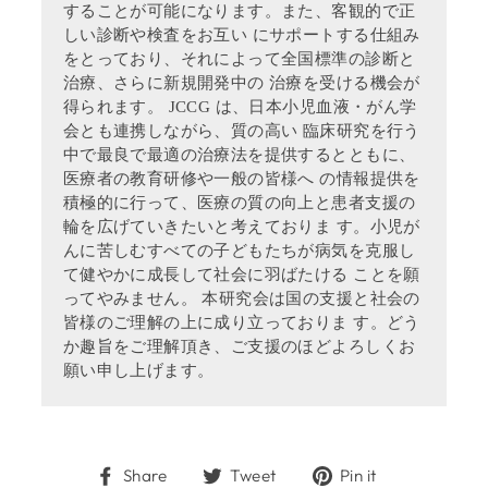
することが可能になります。また、客観的で正
しい診断や検査をお互い にサポートする仕組み
をとっており、それによって全国標準の診断と
治療、さらに新規開発中の 治療を受ける機会が
得られます。 JCCG は、日本小児血液・がん学
会とも連携しながら、質の高い 臨床研究を行う
中で最良で最適の治療法を提供するとともに、
医療者の教育研修や一般の皆様へ の情報提供を
積極的に行って、医療の質の向上と患者支援の
輪を広げていきたいと考えておりま す。小児が
んに苦しむすべての子どもたちが病気を克服し
て健やかに成長して社会に羽ばたける ことを願
ってやみません。 本研究会は国の支援と社会の
皆様のご理解の上に成り立っておりま す。どう
か趣旨をご理解頂き、ご支援のほどよろしくお
願い申し上げます。
Share
Tweet
Pin
Share
Tweet
Pin it