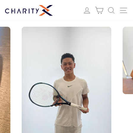
ス
Login
カート
検索
サ
キ
ッ
プ
す
る