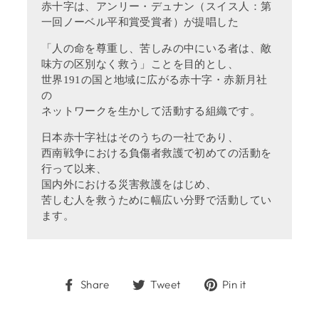
赤十字は、アンリー・デュナン（スイス人：第
一回ノーベル平和賞受賞者）が提唱した
「人の命を尊重し、苦しみの中にいる者は、敵
味方の区別なく救う」ことを目的とし、
世界191の国と地域に広がる赤十字・赤新月社
の
ネットワークを生かして活動する組織です。
日本赤十字社はそのうちの一社であり、
西南戦争における負傷者救護で初めての活動を
行って以来、
国内外における災害救護をはじめ、
苦しむ人を救うために幅広い分野で活動してい
ます。
Share
Tweet
Pin
Share
Tweet
Pin it
on
on
on
Facebook
Twitter
Pinterest