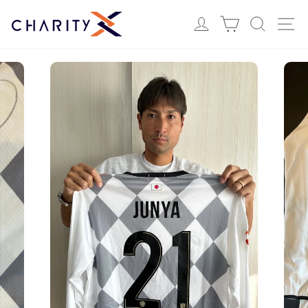
ス
Login
カート
検索
サ
キ
ッ
プ
す
る