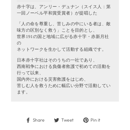
赤十字は、アンリー・デュナン（スイス人：第
一回ノーベル平和賞受賞者）が提唱した
「人の命を尊重し、苦しみの中にいる者は、敵
味方の区別なく救う」ことを目的とし、
世界191の国と地域に広がる赤十字・赤新月社
の
ネットワークを生かして活動する組織です。
日本赤十字社はそのうちの一社であり、
西南戦争における負傷者救護で初めての活動を
行って以来、
国内外における災害救護をはじめ、
苦しむ人を救うために幅広い分野で活動してい
ます。
Share
Tweet
Pin
Share
Tweet
Pin it
on
on
on