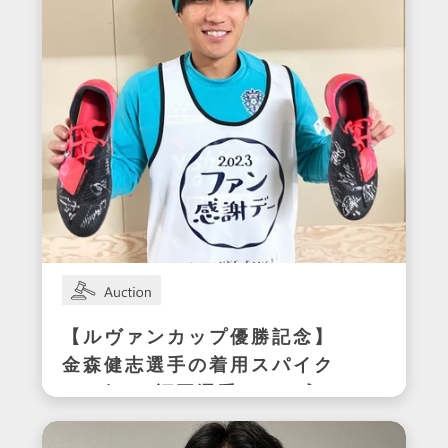
【ルヴァンカップ優勝記念】
金森健志選手の着用スパイク
(アビスパ福岡選手サイン入
り)