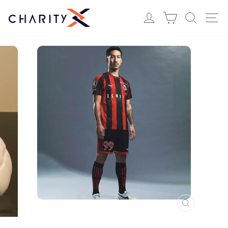
ス
Login
カート
検索
サ
キ
ッ
プ
す
る
閉
じ
る