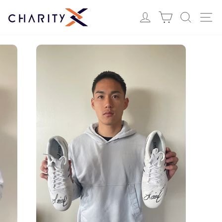
ス
Login
カート
検索
サ
キ
ッ
プ
す
る