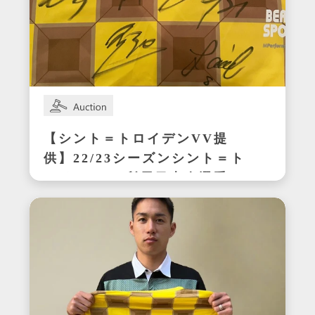
【シント＝トロイデンVV提
供】22/23シーズンシント＝ト
ロイデンVV所属日本人選手の
サイン入りユニフォーム