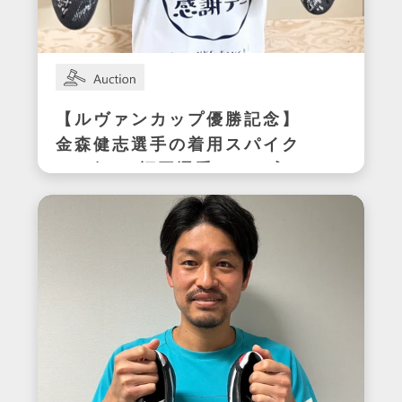
【ルヴァンカップ優勝記念】
金森健志選手の着用スパイク
(アビスパ福岡選手サイン入
り)