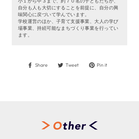
小１から中３まで、約７０名の子どもたちが、
自分も人も大切にすることを前提に、自分の興
味関心に戻づいて学んでいます。
学校運営のほか、子育て支援事業、大人の学び
場事業、持続可能なまちづくり事業を行ってい
ます。
Share
Tweet
Pin
Share
Tweet
Pin it
on
on
on
Facebook
Twitter
Pinterest