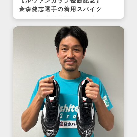
【ルヴァンカップ優勝記念】
金森健志選手の着用スパイク
(アビスパ福岡選手サイン入
り)