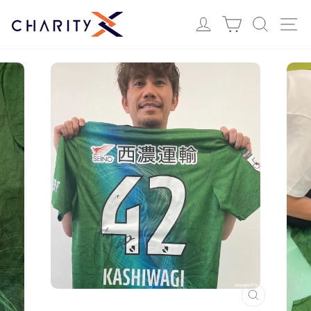
ス
Login
カート
検索
サ
キ
ッ
プ
す
る
閉