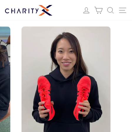
ス
Login
カート
検索
サ
キ
ッ
プ
す
る