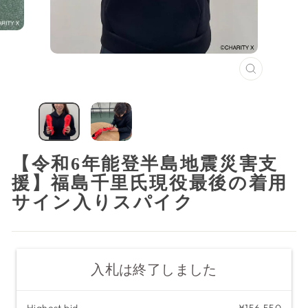
閉
じ
る
（ESC）
【令和6年能登半島地震災害支
援】福島千里氏現役最後の着用
サイン入りスパイク
入札は終了しました
Highest bid
¥156,550