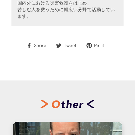
国内外における災害救護をはじめ、
苦しむ人を救うために幅広い分野で活動してい
ます。
Share
Tweet
Pin
Share
Tweet
Pin it
on
on
on
Facebook
Twitter
Pinterest