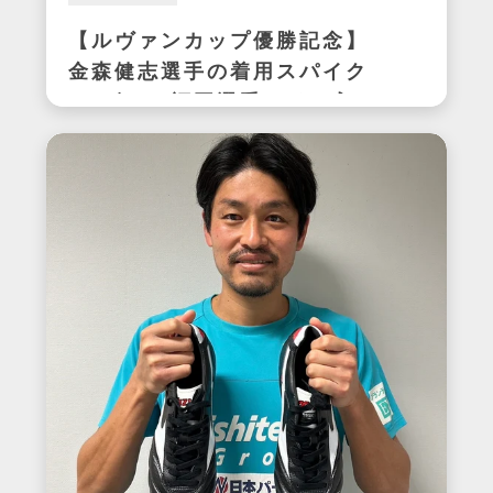
【ルヴァンカップ優勝記念】
金森健志選手の着用スパイク
(アビスパ福岡選手サイン入
り)