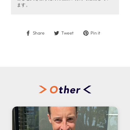
ます。
Share
Tweet
Pin
Share
Tweet
Pin it
on
on
on
Facebook
Twitter
Pinterest