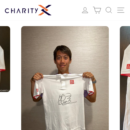
ス
Login
カート
検索
サ
キ
ッ
プ
す
る