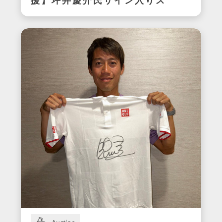
援】坪井慶介氏サイン入りス
パイク