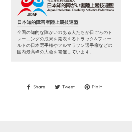
日本知的障害者陸上競技連盟
全国の知的な障がいのある人たちが日ごろのト
レーニングの成果を発表するトラック&フィー
ルドの日本選手権やフルマラソン選手権などの
国内最高峰の大会を開催しています。
Share
Tweet
Pin
Share
Tweet
Pin it
on
on
on
Facebook
Twitter
Pinterest