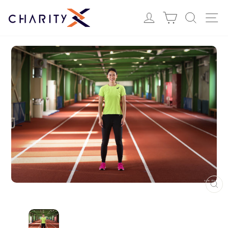
ス
Login
カート
検索
サ
キ
ッ
プ
す
る
閉
じ
る
（