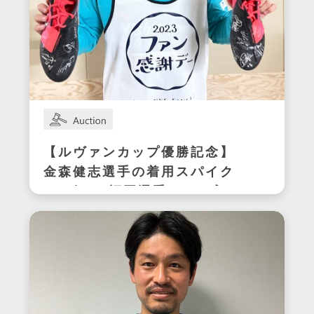
【ルヴァンカップ優勝記念】
金森健志選手の着用スパイク
(アビスパ福岡選手サイン入
り)