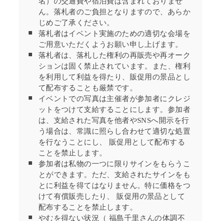
名）の交通費や宿泊費は含まれておりませ
ん。落札者のご負担となりますので、あらか
じめご了承ください。
落札者はイベント実施のための適切な会場を
ご用意いただくようお願い申し上げます。
落札者は、落札した権利の再販売や再オーク
ションは固く禁止されています。また、権利
を利用して利益を得たり、販促用の景品とし
て配布することも厳禁です。
イベントでの写真は主催者が参加者にクレジ
ットをつけて支給することにします。参加者
は、支給された写真を他者やSNS
へ開示を行
う場合は、常識に照らし合わせて適切な処置
を行なうことに
し、
販促用
として配布する
ことを禁止します。
参加者は私物の一つに限りサインをもらうこ
とができます。ただ、支給されたサインをも
とに利益を得てはなりません。特に価格をつ
けて有償販売したり、
販促用
の景品として
配布することを禁止します。
やむを得ない状況（
福島千里さんの
体調不