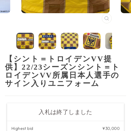
閉
じ
る
（ESC）
【シント＝トロイデンVV提
供】22/23シーズンシント＝ト
ロイデンVV所属日本人選手の
サイン入りユニフォーム
入札は終了しました
Highest bid
¥30,000