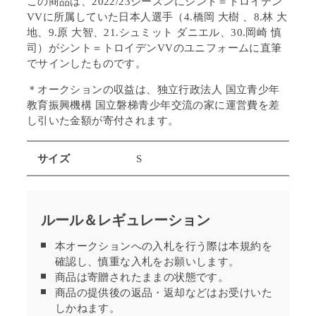
この商品は、2022/23シーズンにシント＝トロイデン
VVに所属していた日本人選手（4.橋岡 大樹 、8.林 大
地、9.原 大智、21.シュミット ダニエル、30.岡崎 慎
司）が
シント＝トロイデンVVの
ユニフォームに直筆
でサインしたものです。
＊オークションの
収益は、独立行政法人
国立青少年
教育振興機構
国立磐梯青少年交流の家に運営費を差
し引いた金額が寄付されます。
サイズ
S
ルール＆レギュレーション
本オークションへの入札を行う際は本規約を
確認し、慎重な入札をお願いします。
商品は寄贈されたままの状態です。
商品の提供後の返品・返却などはお受けいた
しかねます。